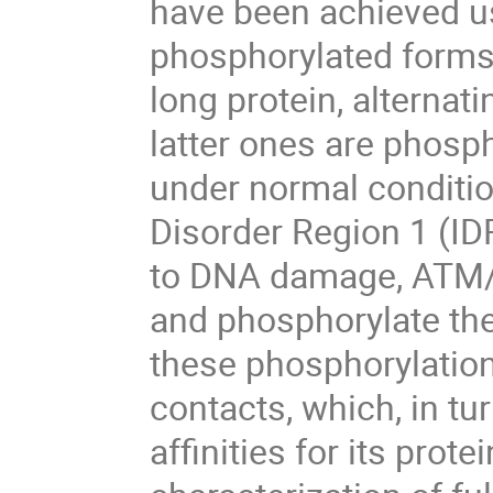
have been achieved us
phosphorylated forms
long protein, alterna
latter ones are phosp
under normal conditio
Disorder Region 1 (ID
to DNA damage, ATM/
and phosphorylate th
these phosphorylatio
contacts, which, in tu
affinities for its prote