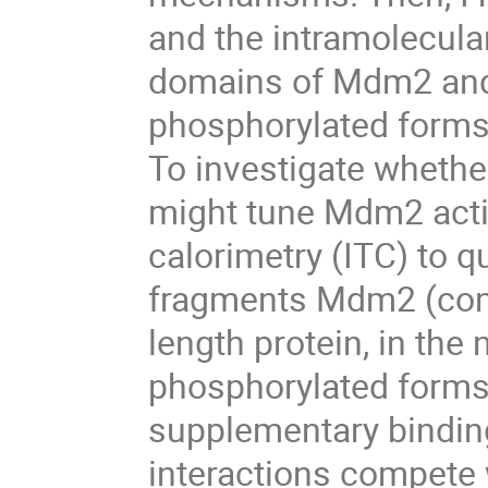
and the intramolecula
domains of Mdm2 and 
phosphorylated forms
To investigate whethe
might tune Mdm2 activi
calorimetry (ITC) to q
fragments Mdm2 (conta
length protein, in the
phosphorylated forms
supplementary binding
interactions compete w