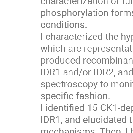
characterization of fu
phosphorylation forms
conditions.
I characterized the 
which are representati
produced recombinant
IDR1 and/or IDR2, and
spectroscopy to monito
specific fashion.
I identified 15 CK1-d
IDR1, and elucidated 
mechanisms. Then, I 