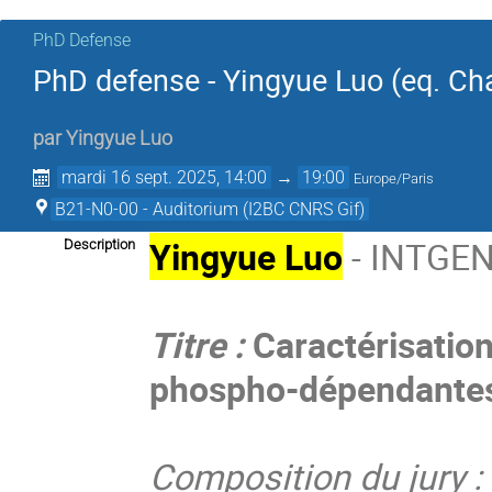
PhD Defense
PhD defense - Yingyue Luo (eq. Cha
par
Yingyue Luo
mardi 16 sept. 2025, 14:00
→
19:00
Europe/Paris
B21-N0-00 - Auditorium (I2BC CNRS Gif)
Yingyue Luo
- INTGEN
Description
Titre :
Caractérisation
phospho-dépendantes
Composition du jury :