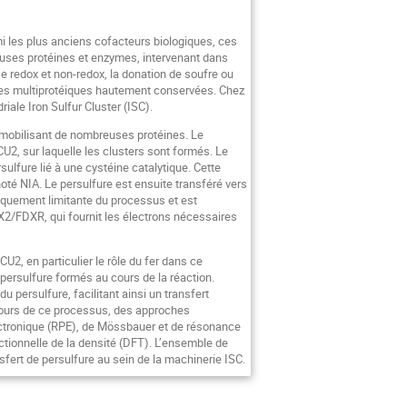
mi les plus anciens cofacteurs biologiques, ces
reuses protéines et enzymes, intervenant dans
e redox et non-redox, la donation de soufre ou
eries multiprotéiques hautement conservées. Chez
ale Iron Sulfur Cluster (ISC).
 mobilisant de nombreuses protéines. Le
U2, sur laquelle les clusters sont formés. Le
ulfure lié à une cystéine catalytique. Cette
oté NIA. Le persulfure est ensuite transféré vers
tiquement limitante du processus et est
FDX2/FDXR, qui fournit les électrons nécessaires
U2, en particulier le rôle du fer dans ce
 persulfure formés au cours de la réaction.
du persulfure, facilitant ainsi un transfert
u cours de ce processus, des approches
tronique (RPE), de Mössbauer et de résonance
nctionnelle de la densité (DFT). L’ensemble de
fert de persulfure au sein de la machinerie ISC.