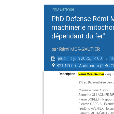
PhD Defense
PhD Defense Rémi Mo
machinerie mitochon
dépendant du fer"
par
Rémi MOR-GAUTIER
jeudi 11 juin 2026, 14:00
→
18
B21-N0-00 - Auditorium (I2BC C
Rémi Mor-Gautier
- eq. 
Description
Titre :
Biosynthèse des c
Composition du jury :
Sandrine OLLAGNIER DE
Pierre DORLET - Rapport
Ricardo GARCIA - Exami
Frédéric AVENIER - Exam
Benoit D’AUTRÉAUX - Dir