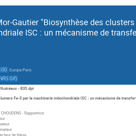
r-Gautier "Biosynthèse des clusters 
driale ISC : un mécanisme de transfer
:00
Europe/Paris
NRS Gif)
D'Autréaux - B3S dpt
lusters Fe-S par la machinerie mitochondriale ISC : un mécanisme de transfer
 CHOUDENS - Rapportrice
eur
nateur
inateur
ecteur de thèse