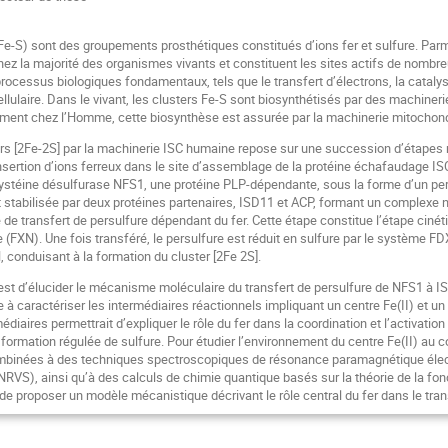
(Fe-S) sont des groupements prosthétiques constitués d’ions fer et sulfure. Par
hez la majorité des organismes vivants et constituent les sites actifs de nomb
processus biologiques fondamentaux, tels que le transfert d’électrons, la catalys
cellulaire. Dans le vivant, les clusters Fe-S sont biosynthétisés par des machin
ment chez l’Homme, cette biosynthèse est assurée par la machinerie mitochondri
rs [2Fe-2S] par la machinerie ISC humaine repose sur une succession d’étapes
nsertion d’ions ferreux dans le site d’assemblage de la protéine échafaudage ISC
 cystéine désulfurase NFS1, une protéine PLP-dépendante, sous la forme d’un pers
t stabilisée par deux protéines partenaires, ISD11 et ACP, formant un complexe n
e transfert de persulfure dépendant du fer. Cette étape constitue l’étape ciné
e (FXN). Une fois transféré, le persulfure est réduit en sulfure par le système 
 conduisant à la formation du cluster [2Fe 2S].
 est d’élucider le mécanisme moléculaire du transfert de persulfure de NFS1 à ISC
e à caractériser les intermédiaires réactionnels impliquant un centre Fe(II) et un
édiaires permettrait d’expliquer le rôle du fer dans la coordination et l’activation 
a formation régulée de sulfure. Pour étudier l’environnement du centre Fe(II) a
mbinées à des techniques spectroscopiques de résonance paramagnétique élec
(NRVS), ainsi qu’à des calculs de chimie quantique basés sur la théorie de la fo
e proposer un modèle mécanistique décrivant le rôle central du fer dans le trans