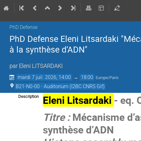
PhD Defense
PhD Defense Eleni Litsardaki "Mé
à la synthèse d’ADN"
par
Eleni LITSARDAKI
mardi 7 juil. 2026, 14:00
→
18:00
Europe/Paris
B21-N0-00 - Auditorium (I2BC CNRS Gif)
Eleni Litsardaki
- eq.
Description
Titre :
Mécanisme d’as
synthèse d’ADN