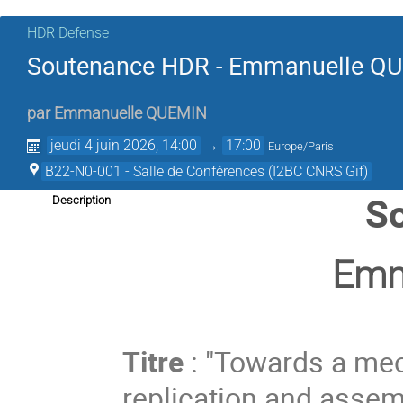
HDR Defense
Soutenance HDR - Emmanuelle Q
par
Emmanuelle QUEMIN
jeudi 4 juin 2026, 14:00
→
17:00
Europe/Paris
B22-N0-001 - Salle de Conférences (I2BC CNRS Gif)
S
Description
Emm
Titre
: "Towards a mec
replication and assem