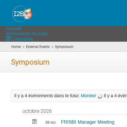
Accueil
Réservation de salle
Calendrier
»
»
Home
External Events
Symposium
(vous
êtes
ici)
Symposium
Il y a 4 événements dans le futur.
Montrer
Il y a 4 év
octobre 2026
FRISBI Manager Meeting
09 oct.