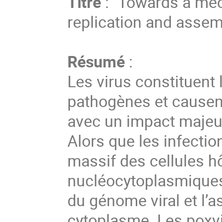
Titre
: "Towards a mec
replication and assem
Résumé
:
Les virus constituent 
pathogènes et causen
avec un impact majeur 
Alors que les infectio
massif des cellules h
nucléocytoplasmiques (
du génome viral et l’
cytoplasme. Les poxv